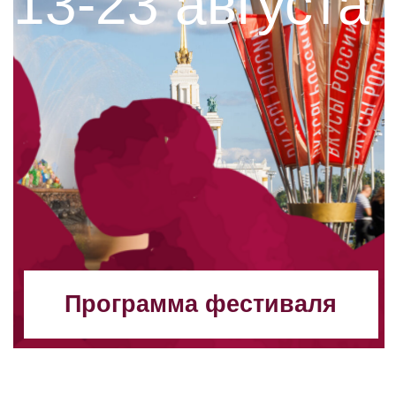
Гастрономия
и ярмарка российского
вина
Лекторий
«Винология»
Музыкальная сцена
и кино на траве
Театральное
искусство
Семейная зона