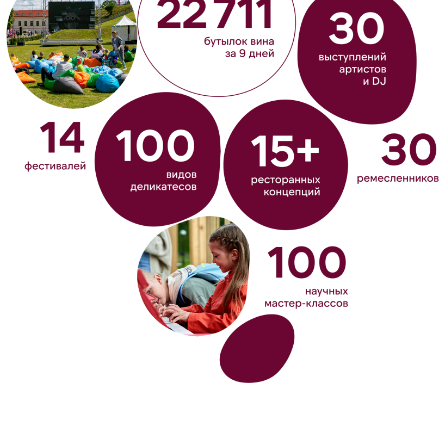
Фестиваль виноделия, гастрономии
и городской культуры
Главная
Ярославль
Города и даты
Геленджик
Что ждет
Великий Новгород
Как это было
Виноград в цифрах
Партнеры
Чтобы стать партнером фестиваля,
напишите нам:
partner@festvinograd.ru